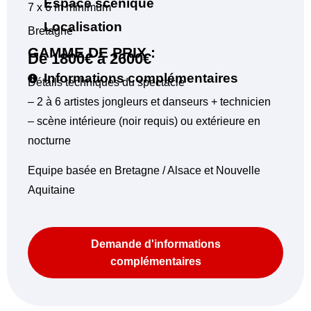
Espace scénique
7 x 6 m minimum
Localisation
Bretagne
GAMME DE PRIX :
De 1800€ à 2600€
Informations complémentaires
Détails techniques du spectacle
– 2 à 6 artistes jongleurs et danseurs + technicien
– scène intérieure (noir requis) ou extérieure en
nocturne
Equipe basée en Bretagne / Alsace et Nouvelle
Aquitaine
Demande d'informations
complémentaires