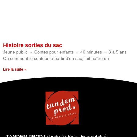
Histoire sorties du sac
Jeune public → Contes pour enfants → 40 minutes → 3 à 5 ans
Ou comment le conteur, à partir d’un sac, fait naître un
Lire la suite »
TANDEM PROD
la boite à idées : Ecomobilité –